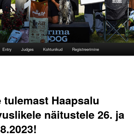
Entry
Judges
Kohtunikud
Registreerimine
e tulemast Haapsalu
uslikele näitustele 26. ja
08.2023!