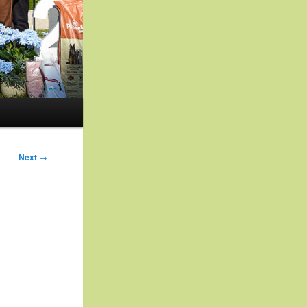
Next
→